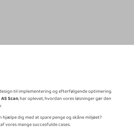
a design til implementering og efterfølgende optimering.
g
AS Scan
, har oplevet, hvordan vores løsninger gør den
.
n hjælpe dig med at spare penge og skåne miljøet?
t af vores mange succesfulde cases.