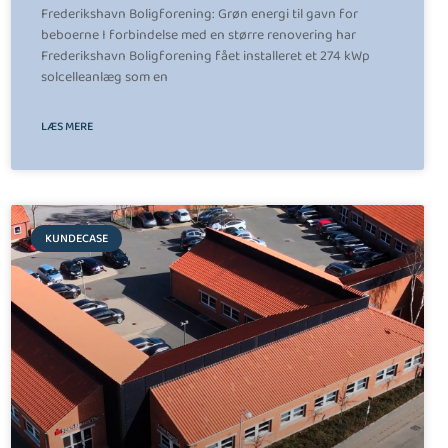
Frederikshavn Boligforening: Grøn energi til gavn for
beboerne I forbindelse med en større renovering har
Frederikshavn Boligforening fået installeret et 274 kWp
solcelleanlæg som en
LÆS MERE
KUNDECASE