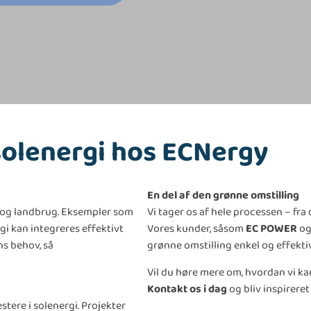
solenergi hos ECNergy
En del af den grønne omstilling
r og landbrug. Eksempler som
Vi tager os af hele processen – fr
gi kan integreres effektivt
Vores kunder, såsom
EC POWER
o
ns behov, så
grønne omstilling enkel og effektiv
Vil du høre mere om, hvordan vi ka
Kontakt os i dag
og bliv inspirere
tere i solenergi. Projekter