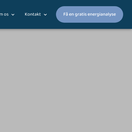
m os
Kontakt
Få en gratis energianalyse