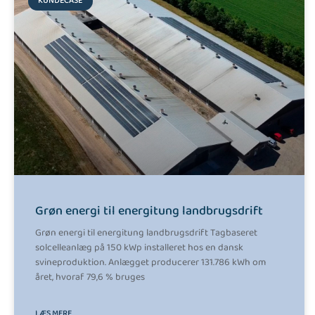
KUNDECASE
Grøn energi til energitung landbrugsdrift
Grøn energi til energitung landbrugsdrift Tagbaseret
solcelleanlæg på 150 kWp installeret hos en dansk
svineproduktion. Anlægget producerer 131.786 kWh om
året, hvoraf 79,6 % bruges
LÆS MERE