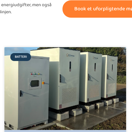
t energiudgifter, men også
Book et uforpligtende m
injen.
BATTERI