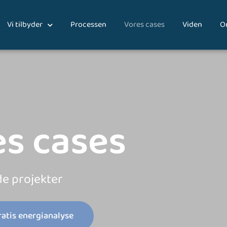
Vi tilbyder
Processen
Vores cases
Viden
O
es cases
e projekter
ratis energianalyse