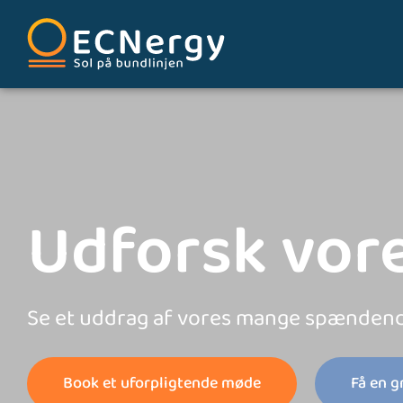
Udforsk vor
Se et uddrag af vores mange spændend
Book et uforpligtende møde
Få en g