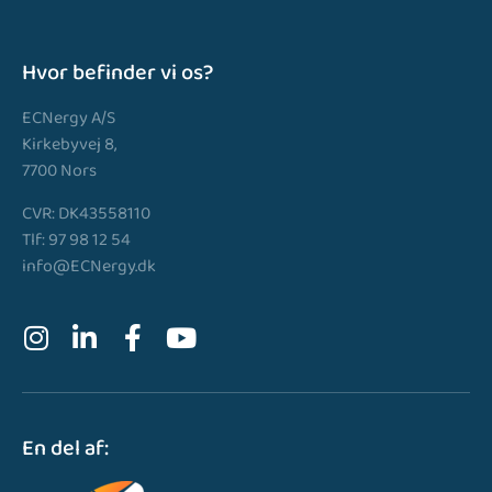
Hvor befinder vi os?
ECNergy A/S
Kirkebyvej 8,
7700 Nors
CVR: DK43558110
Tlf: 97 98 12 54
info@ECNergy.dk
En del af: