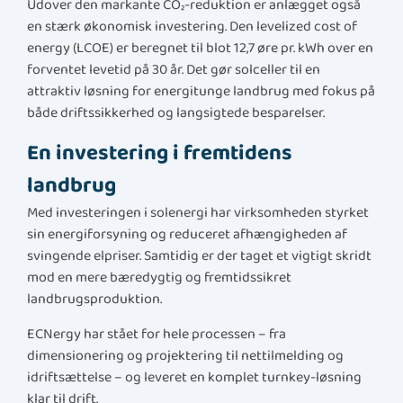
Udover den markante CO₂-reduktion er anlægget også
en stærk økonomisk investering. Den levelized cost of
energy (LCOE) er beregnet til blot 12,7 øre pr. kWh over en
forventet levetid på 30 år. Det gør solceller til en
attraktiv løsning for energitunge landbrug med fokus på
både driftssikkerhed og langsigtede besparelser.
En investering i fremtidens
landbrug
Med investeringen i solenergi har virksomheden styrket
sin energiforsyning og reduceret afhængigheden af
svingende elpriser. Samtidig er der taget et vigtigt skridt
mod en mere bæredygtig og fremtidssikret
landbrugsproduktion.
ECNergy har stået for hele processen – fra
dimensionering og projektering til nettilmelding og
idriftsættelse – og leveret en komplet turnkey-løsning
klar til drift.