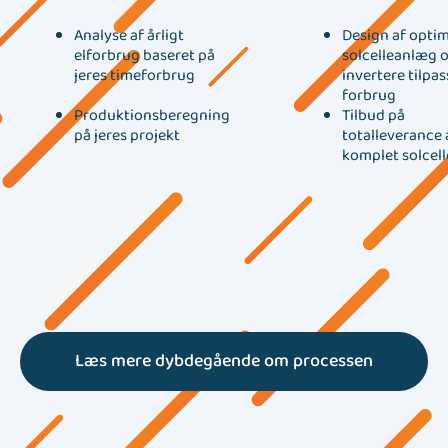
Analyse af årligt
Design af opti
elforbrug baseret på
solcelleanlæg o
jeres timeforbrug
invertere tilpas
forbrug
Produktionsberegning
Tilbud på
på jeres projekt
totalleverance 
komplet solcel
Læs mere dybdegående om processen