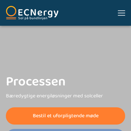
Processen
Bæredygtige energiløsninger med solceller
Bestil et uforpligtende møde