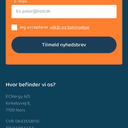
E-mail
Jeg accepterer
vilkår og betingelser
Tilmeld nyhedsbrev
Hvor befinder vi os?
ECNergy A/S
Kirkebyvej 8,
7700 Nors
CVR: DK43558110