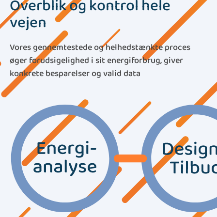
Overblik og kontrol hele
vejen
Vores gennemtestede og helhedstænkte proces
øger forudsigelighed i sit energiforbrug, giver
konkrete besparelser og valid data