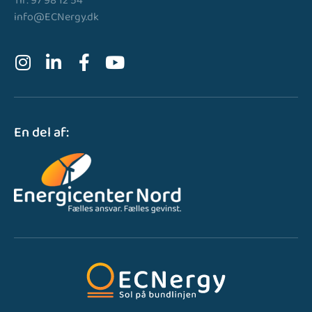
Tlf: 97 98 12 54
info@ECNergy.dk
En del af: