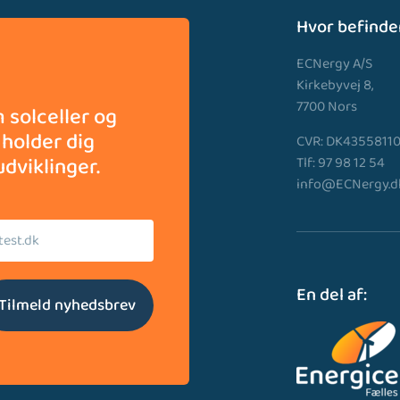
Hvor befinder
ECNergy A/S
Kirkebyvej 8,
7700 Nors
 solceller og
 holder dig
CVR: DK4355811
dviklinger.
Tlf: 97 98 12 54
info@ECNergy.d
En del af:
Tilmeld nyhedsbrev