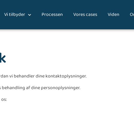
Vi tilbyder
Processen
Vores cases
Viden
O
k
ordan vi behandler dine kontaktoplysninger.
s behandling af dine personoplysninger.
 os: