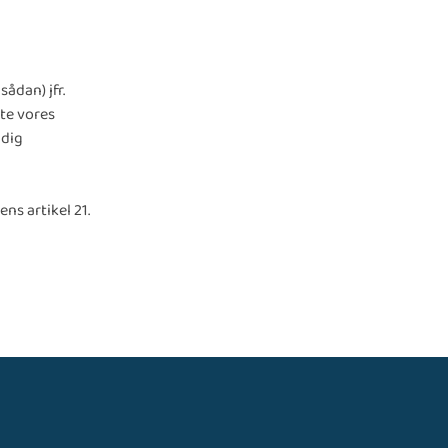
ådan) jfr.
te vores
 dig
ns artikel 21.