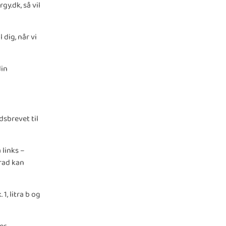
y.dk, så vil
dig, når vi
din
dsbrevet til
 links –
grad kan
, litra b og