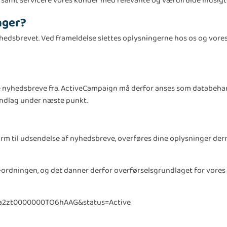
samt servicere vores kunder med relevante og værdifulde indsigte
nger?
hedsbrevet. Ved frameldelse slettes oplysningerne hos os og vore
de nyhedsbreve fra. ActiveCampaign må derfor anses som databehan
undlag under næste punkt.
orm til udsendelse af nyhedsbreve, overføres dine oplysninger derm
-ordningen, og det danner derfor overførselsgrundlaget for vores 
id=a2zt0000000TO6hAAG&status=Active