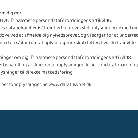
 om dig m.v.
slettet, jfr. nærmere persondataforordningens artikel 16.
vores databehandler (såfremt vi har udvekslet oplysningerne med en s
døve ved at afmelde dig nyhedsbrevet, og vi sørger for at underret
ed en sådan) om, at oplysningerne skal slettes, hvis du framelder
sninger om dig jfr. nærmere persondataforordningens artikel 18.
ores behandling af dine personoplysninger jfr. persondataforordninge
ysninger til direkte markedsføring.
af personoplysninger. Se
www.datatilsynet.dk
.