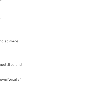
r.
s
dler, imens
ed til et land
overførsel af