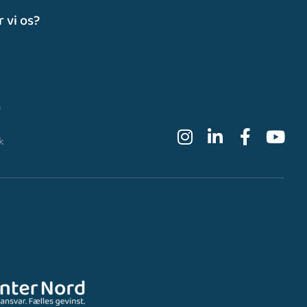
 vi os?
0
k