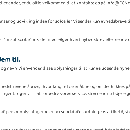
ller andet, er du altid velkommen til at kontakte os på info@ECNerg
r og udvikling inden for solceller. Vi sender kun nyhedsbreve til 
et ”unsubscribe” link, der medfølger hvert nyhedsbrev eller sende 
em til.
 og navn. Vi anvender disse oplysninger til at kunne udsende nyhe
dsbrevene åbnes, i hvor lang tid de er åbne og om der klikkes på
nger bruger vi til at forbedre vores service, så vi i endnu højere 
 personoplysningerne er persondataforordningens artikel 6, stk. 1