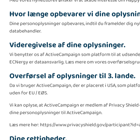
Med vores nyhedsbrev ønsker vi at skabe interesse om Happy 
Hvor længe opbevarer vi dine oplysni
Dine personoplysninger opbevares, indtil du framelder dig ny
databehandler.
Videregivelse af dine oplysninger.
Vi benytter os af ActiveCampaign som platform til at udsen
ECNergy er dataansvarlig. Læs mere om vores overførselsgr
Overførsel af oplysninger til 3. lande.
Da vi bruger ActiveCampaign, der er placeret i USA, som platf
uden for EU / EØS.
Vi kan oplyse, at ActiveCampaign er medlem af Privacy Shield
dine personoplysninger til ActiveCampaign.
Læs mere her:
https://www.privacyshield.gov/participant?
Dine rettigheder.