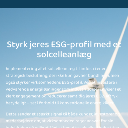
Styrk jeres ESG-profil med et
solcelleanlæg
Implementering af et solcelleanlæg til industri er en
strategisk beslutning, der ikke kun gavner bundlinjen, men
også styrker virksomhedens ESG-profil. Ved at investere i
vedvarende energiløsninger som industri solceller viser I et
klart engagement og reducerer samtidig jeres CO2-aftryk
betydeligt – set i forhold til konventionelle energikilder.
Dette sender et stærkt signal til både kunder, investorer og
medarbejdere om, at virksomheden tager ansvar for sin
indvirkning på miljøet. Ved at benytte solceller i industrien