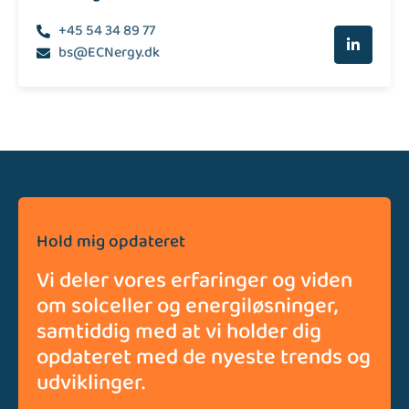
+45 54 34 89 77
bs@ECNergy.dk
Hold mig opdateret
Vi deler vores erfaringer og viden
om solceller og energiløsninger,
samtiddig med at vi holder dig
opdateret med de nyeste trends og
udviklinger.