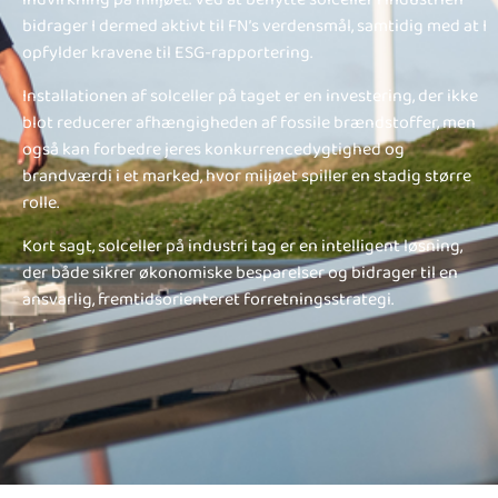
bidrager I dermed aktivt til FN’s verdensmål, samtidig med at I
opfylder kravene til ESG-rapportering.
Installationen af solceller på taget er en investering, der ikke
blot reducerer afhængigheden af fossile brændstoffer, men
også kan forbedre jeres konkurrencedygtighed og
brandværdi i et marked, hvor miljøet spiller en stadig større
rolle.
Kort sagt, solceller på industri tag er en intelligent løsning,
der både sikrer økonomiske besparelser og bidrager til en
ansvarlig, fremtidsorienteret forretningsstrategi.