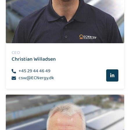
CEO
Christian Willadsen
+45 29 44 46 49
csw@ECNergy.dk