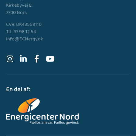
Kirkebyvej 8,
7700 Nors
CVR: DK43558110
Tlf: 97 98 12 54
info@ECNergy.dk
En del af: