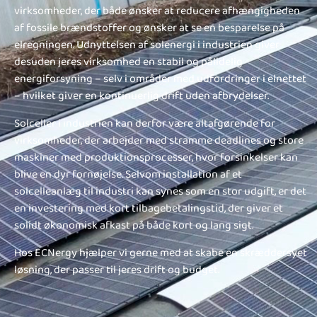
virksomheder, der både ønsker at reducere afhængigheden
af fossile brændstoffer og ønsker at se en besparelse på
elregningen. Udnyttelsen af solenergi i industrien giver
desuden jeres virksomhed en stabil og pålidelig
energiforsyning – selv i områder med udfordringer i elnettet
– hvilket giver en kontinuerlig drift uden afbrydelser.
Solceller i industrien kan derfor være altafgørende for
virksomheder, der arbejder med stramme deadlines og store
maskiner med produktionsprocesser, hvor forsinkelser kan
blive en dyr fornøjelse. Selvom installation af et
solcelleanlæg til industri kan synes som en stor udgift, er det
en investering med kort tilbagebetalingstid, der giver et
solidt økonomisk afkast på både kort og lang sigt.
Hos ECNergy hjælper vi gerne med at skabe en skræddersyet
løsning, der passer til jeres drift og budget.