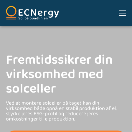
Fremtidssikrer din
virksomhed med
solceller
Ved at montere solceller på taget kan din
virksomhed både opnå en stabil produktion af el,
styrke jeres ESG-profil og reducere jeres
omkostninger til elproduktion.