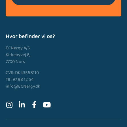
Hvor befinder vi os?
ECNergy A/S
Kirkebyvej 8,
7700 Nors
CVR: DK43558110
Tlf: 97 98 12 54
info@ECNergy.dk